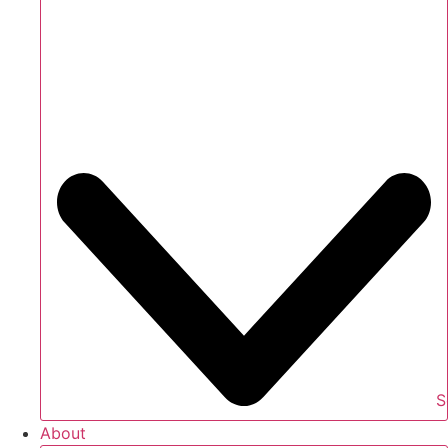
S
About