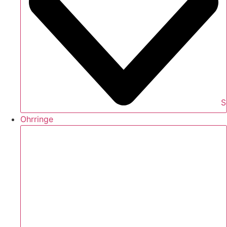
S
Ohrringe