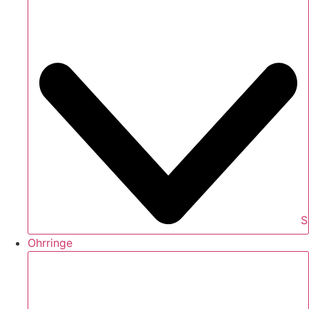
S
Ohrringe