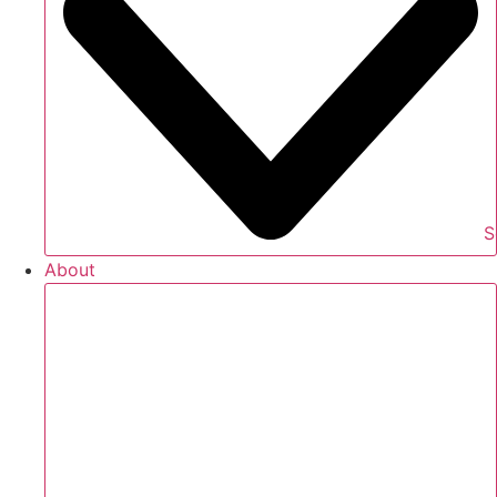
S
About