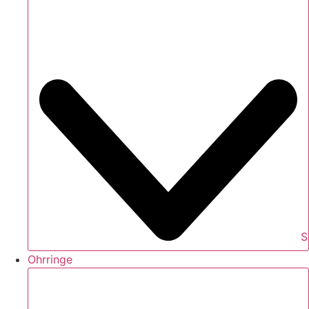
S
Ohrringe