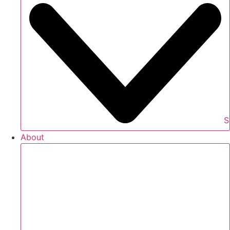
S
About