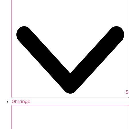
S
Ohrringe