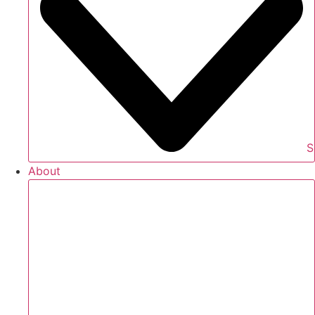
S
About