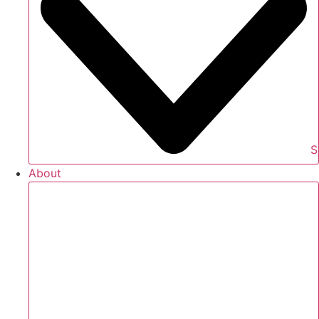
S
About