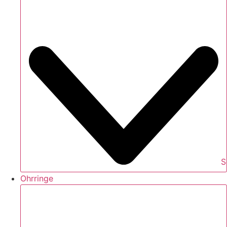
S
Ohrringe