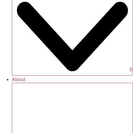
S
About