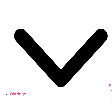
S
Ohrringe